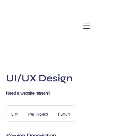
UI/UX Design
Need a website refresh?
Per
Project
3 hr
3
Per Project
Funun
h
r
Service Description