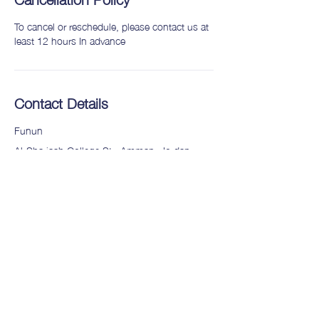
To cancel or reschedule, please contact us at
least 12 hours In advance
Contact Details
Funun
Al-Shariaah College St., Amman, Jordan
0790260674
fununjor@gmail.com
funun