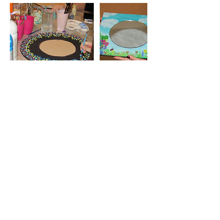
Cancellation Policy
To cancel or reschedule, please contact us at
least 12 hours In advance
Contact Details
Funun
Al-Shariaah College St., Amman, Jordan