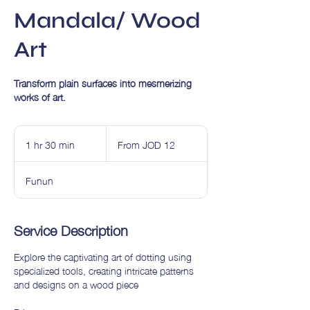
Mandala/ Wood
Art
Transform plain surfaces into mesmerizing
works of art.
From
12
1 hr 30 min
1
From JOD 12
Jordanian
h
dinars
3
Funun
0
m
i
Service Description
n
Explore the captivating art of dotting using
specialized tools, creating intricate patterns
and designs on a wood piece