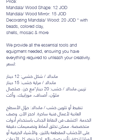
Price:
Mandala/ Wood Shape: 12 JOD
Mandala/ Wood Mirror: 15 JOD
Decorating Mandala/ Wood: 20 JOD * with
beads, colored clay,
shells, mosaic & more
We provide all the essential tools and
equipment needed, ensuring you have
everything required to unleash your creativity.
لسعر:
ماندالا / شكل خشبي: 12 دينار
ماندالا / مراية خشب: 15 دينار
تزيين ماندالا / خشب: 20 دينار*مع خرز، صلصال
ملوّن، أصداف، موزاييك، وأكث
تنقيط أو تلوين خشب / ماندالا: حوّل الأسطح
العادية لأعمال فنية ساحرة. احجز الآن. وصف
الخدمة. اكتشف فن النقاط الجذاب باستخدام أدوات
متخصصة، ممكن تخلق أنماط وتصميمات دقيقة
على الأخشاب المقطعة بالليزر، والأشياء الخزفية أو
المرايا لتحقق تأثير بصري رائع. احنا بنوفر كل الأدوات